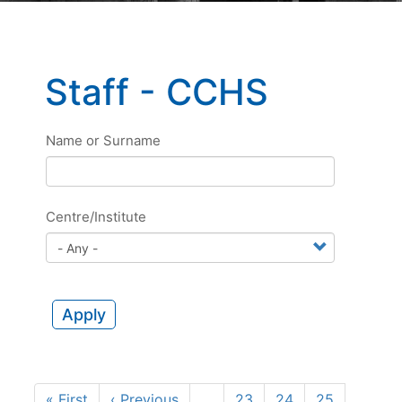
Staff - CCHS
Name or Surname
Centre/Institute
Apply
Pagination
First
« First
Previous
‹ Previous
…
Page
23
Page
24
Page
25