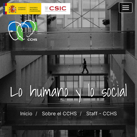
Skip
Togg
to
main
content
Lo humano y lo social
Inicio
Sobre el CCHS
Staff - CCHS