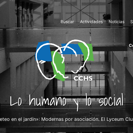
Top
Buscar
Actividades
Noticias
S
Menu
m
C
ri
cc
co
ab
Lo humano y lo social
eteo en el jardín»: Modernas por asociación. El Lyceum C