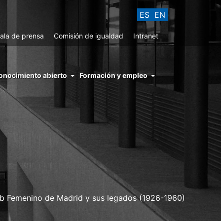
ES
EN
ala de prensa
Comisión de igualdad
Intranet
enu
onocimiento abierto
Formación y empleo
ght
hs
nocimiento
ierto
lub Femenino de Madrid y sus legados (1926-1960)