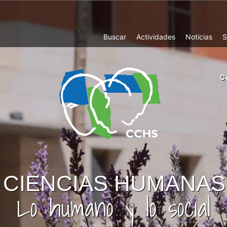
Top
Buscar
Actividades
Noticias
S
Menu
m
C
ri
cc
co
ab
CIENCIAS HUMANAS
Lo humano y lo social