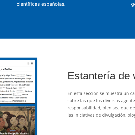
científicas españolas.
g
Estantería de
En esta sección se muestra un ca
sobre las que los diversos agent
responsabilidad, bien sea que des
las iniciativas de divulgación, b