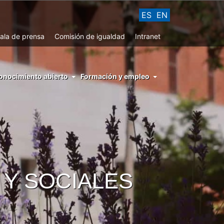
ES
EN
ala de prensa
Comisión de igualdad
Intranet
enu
onocimiento abierto
Formación y empleo
ght
hs
nocimiento
ierto
 Y SOCIALES