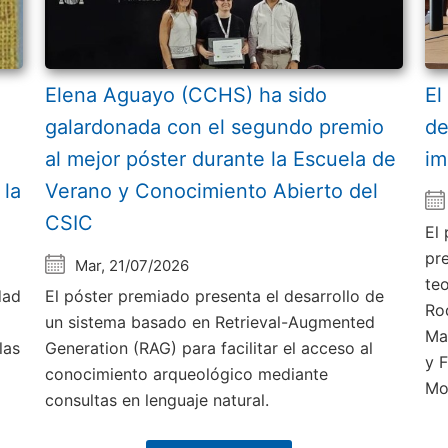
Elena Aguayo (CCHS) ha sido
El
galardonada con el segundo premio
de
al mejor póster durante la Escuela de
im
 la
Verano y Conocimiento Abierto del
CSIC
El
pr
Mar, 21/07/2026
te
dad
El póster premiado presenta el desarrollo de
Ro
un sistema basado en Retrieval-Augmented
Ma
las
Generation (RAG) para facilitar el acceso al
y 
conocimiento arqueológico mediante
Mo
consultas en lenguaje natural.