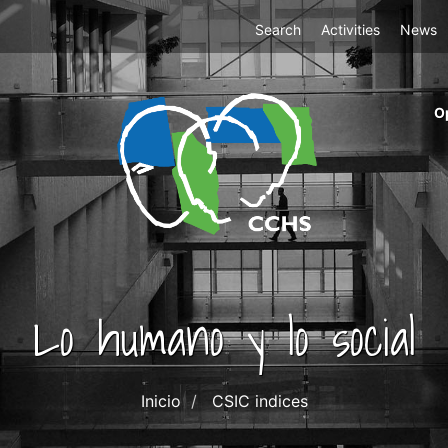
Top
Search
Activities
News
Menu
m
O
ri
cc
co
ab
Lo humano y lo social
Inicio
CSIC indices