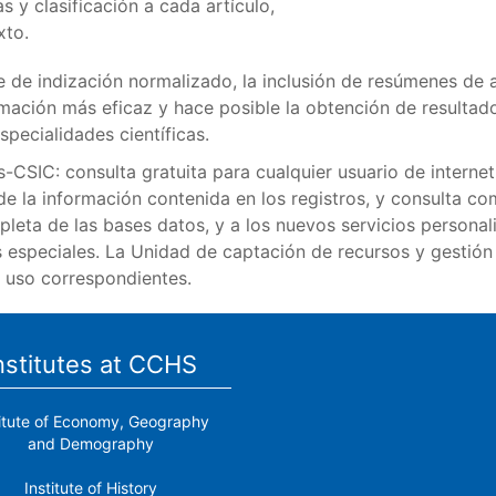
 y clasificación a cada artículo,
xto.
je de indización normalizado, la inclusión de resúmenes de a
ormación más eficaz y hace posible la obtención de resultad
specialidades científicas.
CSIC: consulta gratuita para cualquier usuario de internet
de la información contenida en los registros, y consulta c
leta de las bases datos, y a los nuevos servicios personal
s especiales. La Unidad de captación de recursos y gestión
 uso correspondientes.
nstitutes at CCHS
titute of Economy, Geography
and Demography
Institute of History