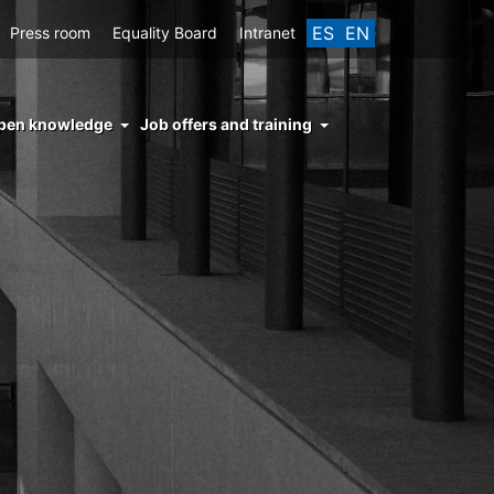
ES
EN
Press room
Equality Board
Intranet
enu
pen knowledge
Job offers and training
ght
hs
nocimiento
ierto