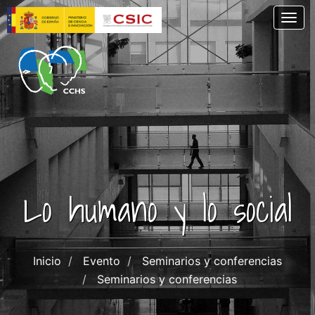
Skip
Togg
to
main
content
Lo humano y lo social
Inicio
Evento
Seminarios y conferencias
Seminarios y conferencias