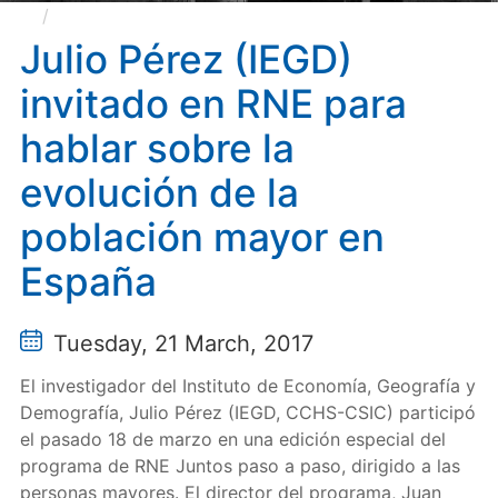
Julio Pérez (IEGD) invitado en RNE para hablar
sobre la evolución de la población mayor en España
Julio Pérez (IEGD)
invitado en RNE para
hablar sobre la
evolución de la
población mayor en
España
Tuesday, 21 March, 2017
El investigador del Instituto de Economía, Geografía y
Demografía, Julio Pérez (IEGD, CCHS-CSIC) participó
el pasado 18 de marzo en una edición especial del
programa de RNE Juntos paso a paso, dirigido a las
personas mayores. El director del programa, Juan