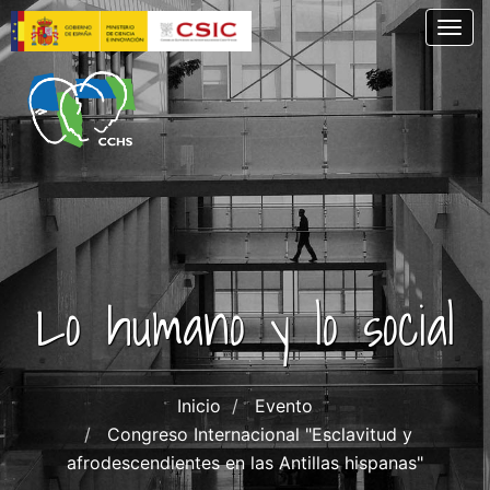
Skip
Togg
to
main
content
Lo humano y lo social
Inicio
Evento
Congreso Internacional "Esclavitud y
afrodescendientes en las Antillas hispanas"