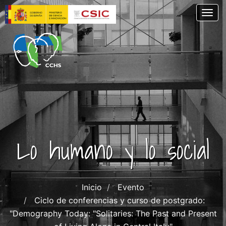
Skip
Togg
to
main
content
Lo humano y lo social
Inicio
Evento
Ciclo de conferencias y curso de postgrado:
"Demography Today: "Solitaries: The Past and Present