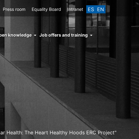
ES
EN
Press room
Equality Board
Intranet
enu
pen knowledge
Job offers and training
ght
hs
nocimiento
ierto
ar Health: The Heart Healthy Hoods ERC Project"