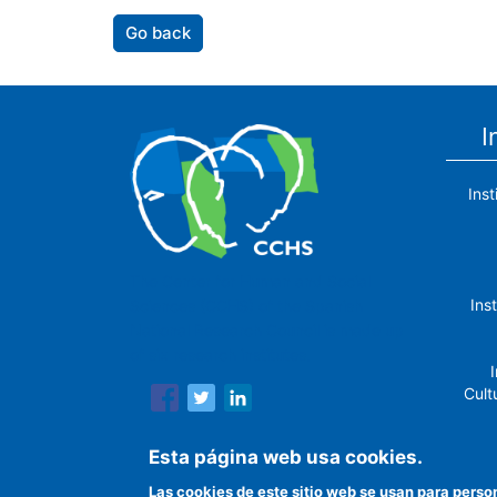
Go back
I
Ins
The Center for Human and Social
Ins
Sciences (CCHS) of the Spanish
National Research Council is made up
of six research institutes.
I
Cult
Esta página web usa cookies.
Las cookies de este sitio web se usan para perso