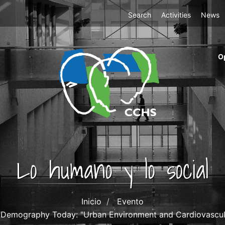
Top
Search
Activities
News
Menu
m
O
ri
cc
co
ab
Lo humano y lo social
Inicio
Evento
 "Demography Today: "Urban Environment and Cardiovascul