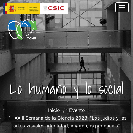
Skip
Togg
to
main
content
Lo humano y lo social
Inicio
Evento
XXIII Semana de la Ciencia 2023: "Los judíos y las
artes visuales: identidad, imagen, experiencias"