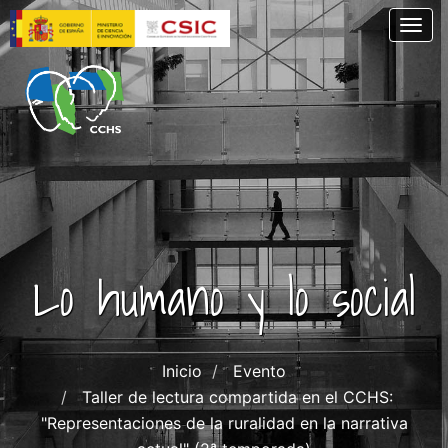
Skip
Togg
to
main
content
Lo humano y lo social
Inicio
Evento
Taller de lectura compartida en el CCHS:
"Representaciones de la ruralidad en la narrativa