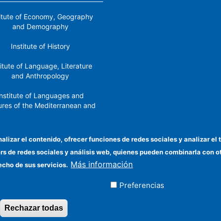
titute of Economy, Geography
and Demography
Institute of History
titute of Language, Literature
and Anthropology
nstitute of Languages ​​and
ures of the Mediterranean and
the Near East
Institute of Philosophy
nalizar el contenido, ofrecer funciones de redes sociales y analizar 
ers de redes sociales y análisis web, quienes pueden combinarla con 
stitute of Public Policies and
Más información
Goods
echo de sus servicios.
Preferencias
ados
Rechazar todas
Revocar consentimiento