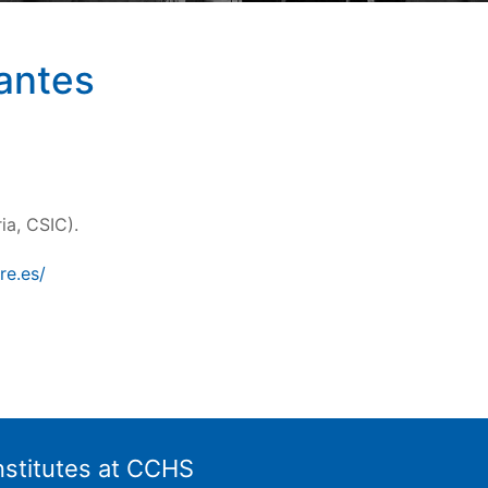
mantes
ria, CSIC).
re.es/
nstitutes at CCHS