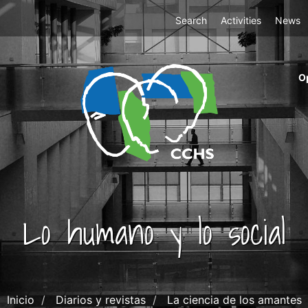
Top
Search
Activities
News
Menu
m
O
ri
cc
co
ab
Lo humano y lo social
Inicio
Diarios y revistas
La ciencia de los amantes