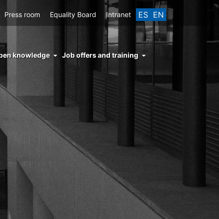
ES
EN
Press room
Equality Board
Intranet
enu
pen knowledge
Job offers and training
ght
hs
nocimiento
ierto