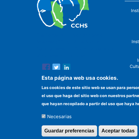
Ins
The Center for Human and Social
Ins
Sciences (CCHS) of the Spanish
National Research Council is made up
of six research institutes.
I
Cult
Esta página web usa cookies.
Las cookies de este sitio web se usan para perso
el uso que haga del sitio web con nuestros partn
In
que hayan recopilado a partir del uso que haya h
Necesarias
©Copyright 2026 Todos los derechos reserv
Guardar preferencias
Aceptar todas