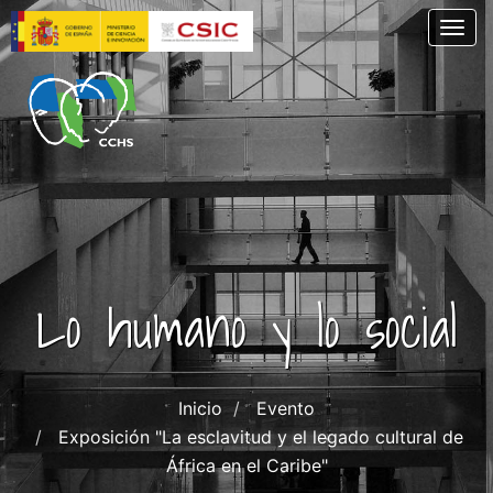
Skip
Togg
to
main
content
Lo humano y lo social
Inicio
Evento
Exposición "La esclavitud y el legado cultural de
África en el Caribe"