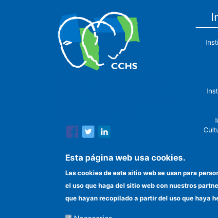
I
Ins
The Center for Human and Social
Ins
Sciences (CCHS) of the Spanish
National Research Council is made up
of six research institutes.
I
Cult
Esta página web usa cookies.
Las cookies de este sitio web se usan para perso
In
el uso que haga del sitio web con nuestros partn
que hayan recopilado a partir del uso que haya h