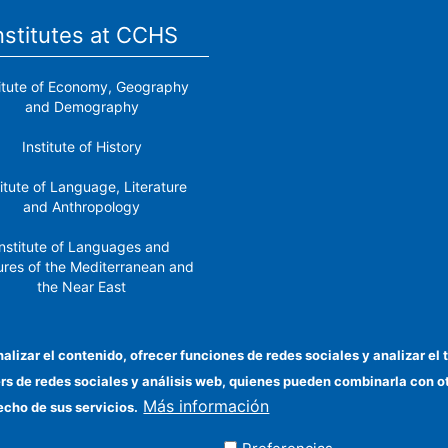
nstitutes at CCHS
titute of Economy, Geography
and Demography
Institute of History
titute of Language, Literature
and Anthropology
nstitute of Languages ​​and
ures of the Mediterranean and
the Near East
Institute of Philosophy
nalizar el contenido, ofrecer funciones de redes sociales y analizar 
stitute of Public Policies and
ers de redes sociales y análisis web, quienes pueden combinarla con 
Goods
Más información
echo de sus servicios.