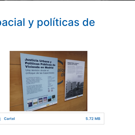
acial y políticas de
Cartel
5.72 MB