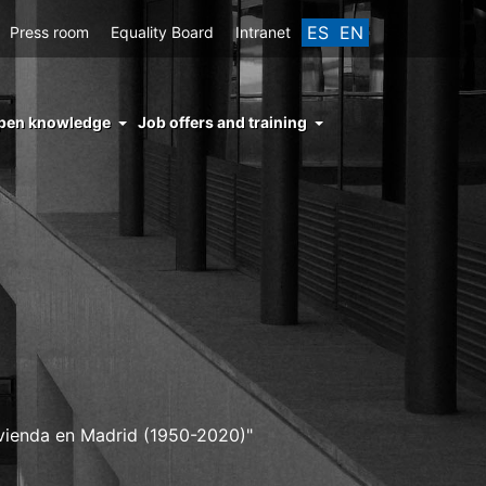
ES
EN
Press room
Equality Board
Intranet
enu
pen knowledge
Job offers and training
ght
hs
nocimiento
ierto
vivienda en Madrid (1950-2020)"