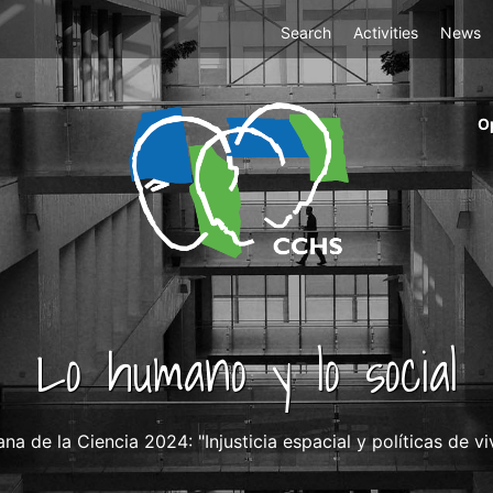
Top
Search
Activities
News
Menu
m
O
ri
cc
co
ab
Lo humano y lo social
a de la Ciencia 2024: "Injusticia espacial y políticas de 