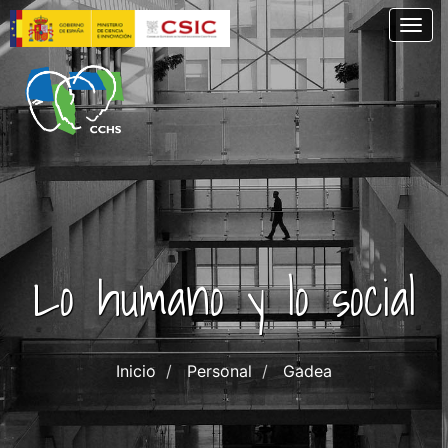
Skip
Togg
to
main
content
Lo humano y lo social
Inicio
Personal
Gadea