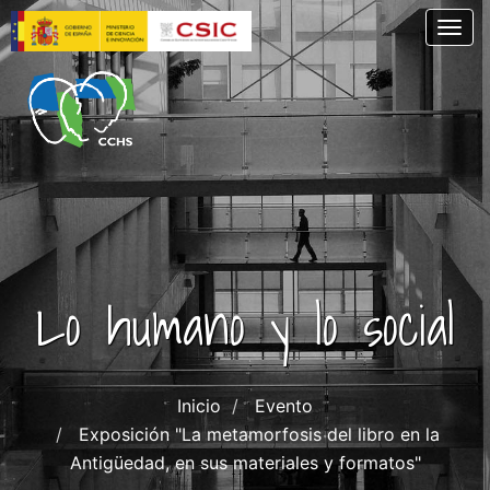
Skip
Togg
to
main
content
Lo humano y lo social
Inicio
Evento
Exposición "La metamorfosis del libro en la
Antigüedad, en sus materiales y formatos"