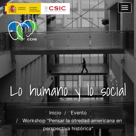
Skip
Togg
to
main
content
Lo humano y lo social
Inicio
Evento
Workshop "Pensar la otredad americana en
perspectiva histórica"