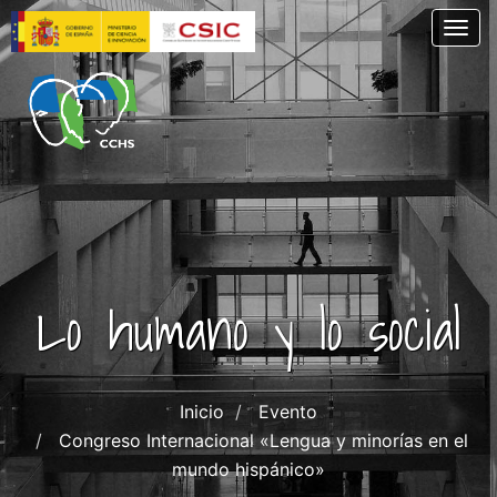
Skip
Togg
to
main
content
Lo humano y lo social
Inicio
Evento
Congreso Internacional «Lengua y minorías en el
mundo hispánico»