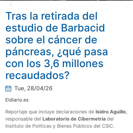
Tras la retirada del estudio de Barbacid sobre el
cáncer de páncreas, ¿qué pasa con los 3,6 millones
Tras la retirada del
recaudados?
estudio de Barbacid
sobre el cáncer de
páncreas, ¿qué pasa
con los 3,6 millones
recaudados?
Tue, 28/04/26
Eldiario.es
Reportaje que incluye declaraciones de
Isidro Aguillo
,
responsable del
Laboratorio de Cibermetría
del
Instituto de Políticas y Bienes Públicos del CSIC.