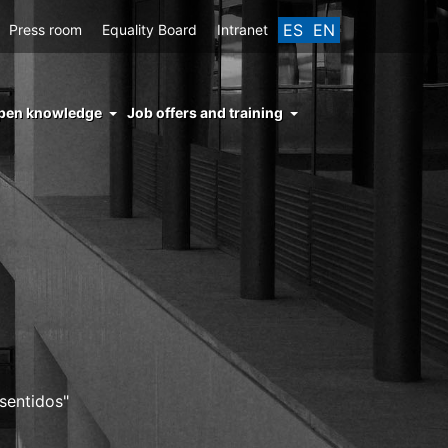
ES
EN
Press room
Equality Board
Intranet
enu
pen knowledge
Job offers and training
ght
hs
nocimiento
ierto
 sentidos"