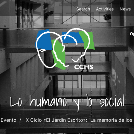
Top
Search
Activities
News
Menu
m
O
ri
cc
co
ab
Lo humano y lo social
Evento
X Ciclo «El Jardín Escrito»: "La memoria de los