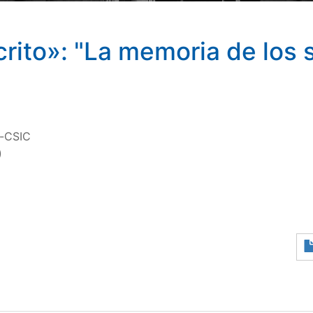
crito»: "La memoria de los 
o-CSIC
)