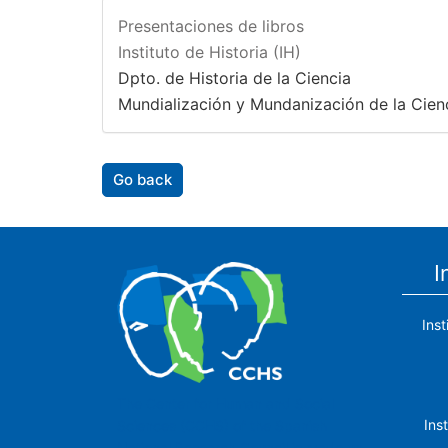
Presentaciones de libros
Instituto de Historia (IH)
Dpto. de Historia de la Ciencia
Mundialización y Mundanización de la Cien
Go back
I
Ins
The Center for Human and Social
Ins
Sciences (CCHS) of the Spanish
National Research Council is made up