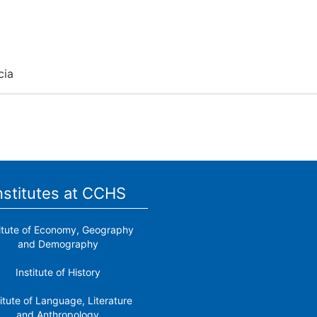
cia
nstitutes at CCHS
titute of Economy, Geography
and Demography
Institute of History
titute of Language, Literature
and Anthropology