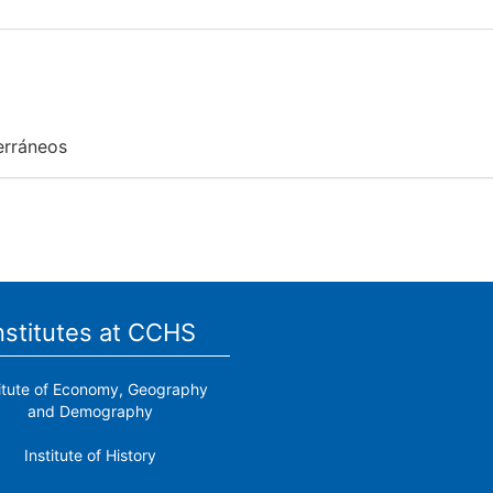
erráneos
nstitutes at CCHS
titute of Economy, Geography
and Demography
Institute of History