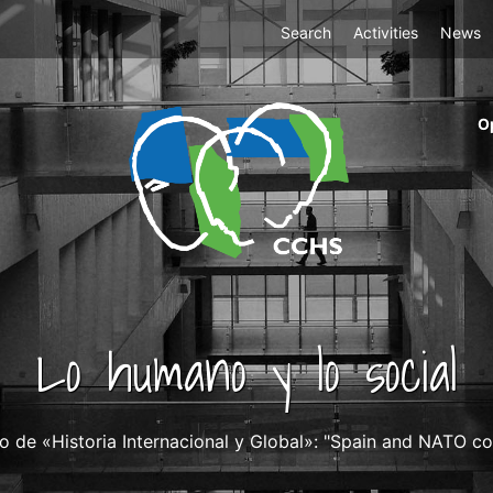
Top
Search
Activities
News
Menu
m
O
ri
cc
co
ab
Lo humano y lo social
o de «Historia Internacional y Global»: "Spain and NATO c