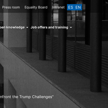
ES
EN
Press room
Equality Board
Intranet
enu
pen knowledge
Job offers and training
ght
hs
nocimiento
ierto
onfront the Trump Challenges"