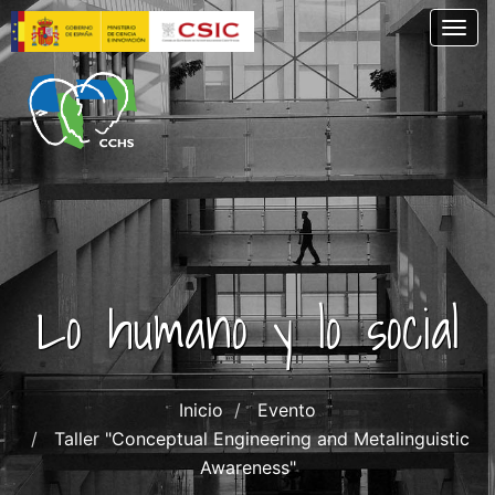
Skip
Togg
to
main
content
Lo humano y lo social
Inicio
Evento
Taller "Conceptual Engineering and Metalinguistic
Awareness"