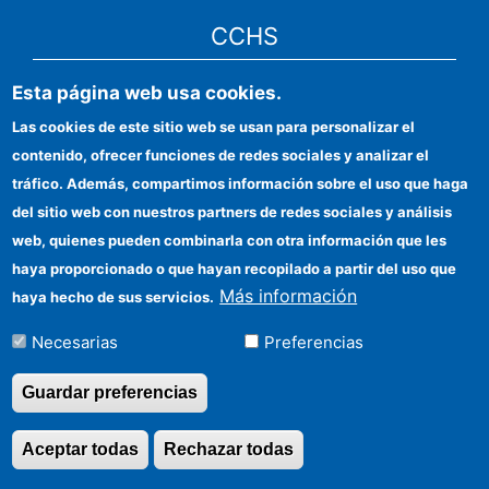
CCHS
Esta página web usa cookies.
CSIC Electronic Office
Las cookies de este sitio web se usan para personalizar el
Institutional identity
contenido, ofrecer funciones de redes sociales y analizar el
Information for providers
tráfico. Además, compartimos información sobre el uso que haga
del sitio web con nuestros partners de redes sociales y análisis
FEDER funds
web, quienes pueden combinarla con otra información que les
Funding entities
haya proporcionado o que hayan recopilado a partir del uso que
Más información
haya hecho de sus servicios.
Contact
Necesarias
Preferencias
Location
Guardar preferencias
Aceptar todas
Rechazar todas
Revocar consentimi
©Copyright 2026 Todos los derechos reservados