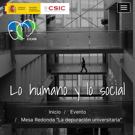
Skip
Togg
to
main
content
Lo humano y lo social
Inicio
Evento
Mesa Redonda "La depuración universitaria"