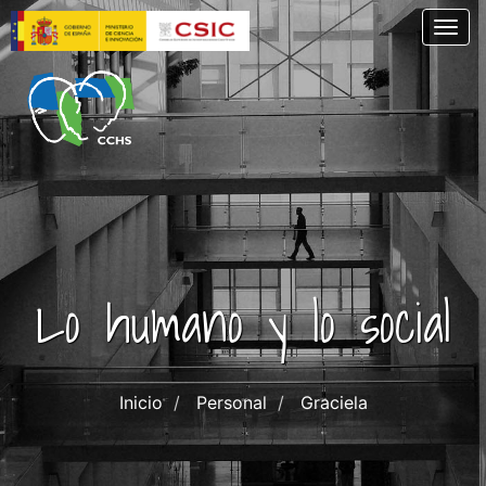
Skip
Togg
to
main
content
Lo humano y lo social
Inicio
Personal
Graciela