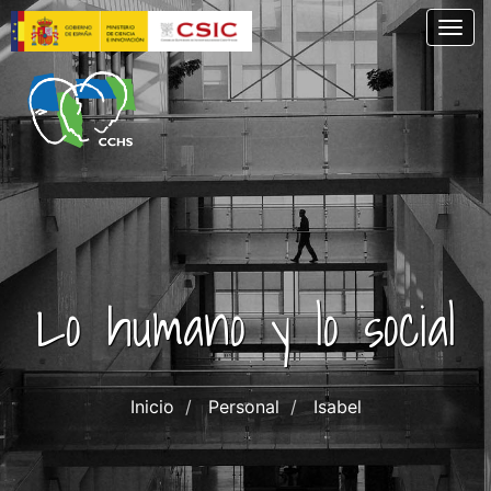
Skip
Togg
to
main
content
Lo humano y lo social
Inicio
Personal
Isabel