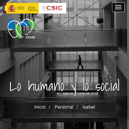
Skip
Togg
to
main
content
Lo humano y lo social
Inicio
Personal
Isabel