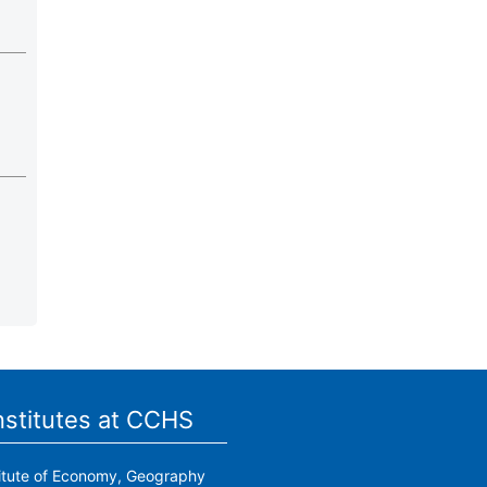
nstitutes at CCHS
titute of Economy, Geography