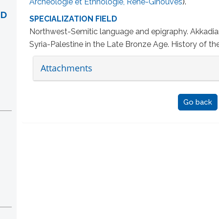
Archéologie et Ethnologie, René-Ginouvès
).
ND
SPECIALIZATION FIELD
Northwest-Semitic language and epigraphy. Akkadian
Syria-Palestine in the Late Bronze Age. History of th
Attachments
Go back