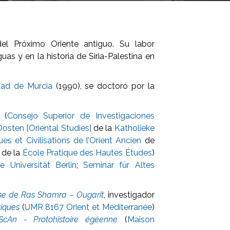
l Próximo Oriente antiguo. Su labor
as y en la historia de Siria-Palestina en
dad de Murcia
(1990), se doctoró por la
 (
Consejo Superior de Investigaciones
osten [Oriental Studies]
de la
Katholieke
s et Civilisations de l’Orient Ancien
de
de la
École Pratique des Hautes Études
)
ie Universität Berlin
;
Seminar für Altes
ise de Ras Shamra – Ougarit
, investigador
iques
(
UMR 8167 Orient et Méditerranée
)
ScAn - Protohistoire égéenne
(
Maison