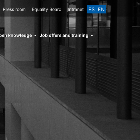
ES
EN
Press room
Equality Board
Intranet
enu
pen knowledge
Job offers and training
ght
hs
nocimiento
ierto