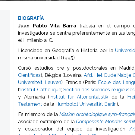
BIOGRAFÍA
Juan Pablo Vita Barra
trabaja en el campo de
investigadora se centra preferentemente en las lengu
el II milenio a. C.
Licenciado en Geografía e Historia por la
Universi
misma universidad (1995).
Cursó estudios pre y postdoctorales en Madrid
Científicas
), Bélgica (Lovaina:
Afd. Het Oude Nabije O
Universiteit Leuven
), Francia (París:
École des Langue
l'
Institut Catholique
;
Section des sciences religieuses
y Alemania (
Institut für Altorientalistik
de la
Fre
Testament
de la
Humboldt Universität Berlin
).
Es miembro de la
Mission archéologique syro-frança
asociado extranjero de la
Composante Mondes sémit
y colaborador del equipo de investigación
Ar