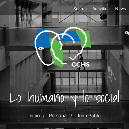
Top
Search
Activities
News
Menu
m
O
ri
cc
co
ab
Lo humano y lo social
Inicio
Personal
Juan Pablo