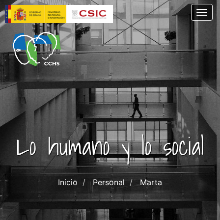
Skip
Togg
to
main
content
Lo humano y lo social
Inicio
Personal
Marta