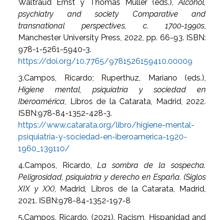
Waltraud Ernst y Thomas Müller (eds.),
Alcohol,
psychiatry and society Comparative and
transnational perspectives, c. 1700-1990s
,
Manchester University Press, 2022, pp. 66-93. ISBN:
978-1-5261-5940-3.
https://doi.org/10.7765/9781526159410.00009
3.Campos, Ricardo; Ruperthuz, Mariano (eds.),
Higiene mental, psiquiatría y sociedad en
Iberoamérica,
Libros de la Catarata, Madrid, 2022.
ISBN:978-84-1352-428-3.
https://www.catarata.org/libro/higiene-mental-
psiquiatria-y-sociedad-en-iberoamerica-1920-
1960_139110/
4.Campos, Ricardo,
La sombra de la sospecha.
Peligrosidad, psiquiatría y derecho en España. (Siglos
XIX y XX)
, Madrid, Libros de la Catarata, Madrid,
2021. ISBN:978-84-1352-197-8
5.Campos, Ricardo. (2021). Racism, Hispanidad and