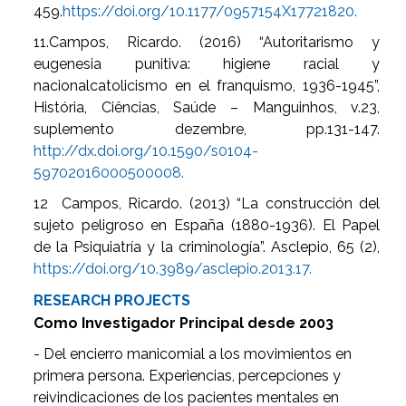
459.
https://doi.org/10.1177/0957154X17721820.
11.Campos, Ricardo. (2016) “Autoritarismo y
eugenesia punitiva: higiene racial y
nacionalcatolicismo en el franquismo, 1936-1945”,
História, Ciências, Saúde – Manguinhos, v.23,
suplemento dezembre, pp.131-147.
http://dx.doi.org/10.1590/s0104-
59702016000500008.
12 Campos, Ricardo. (2013) “La construcción del
sujeto peligroso en España (1880-1936). El Papel
de la Psiquiatría y la criminología”. Asclepio, 65 (2),
https://doi.org/10.3989/asclepio.2013.17.
RESEARCH PROJECTS
Como Investigador Principal desde 2003
- Del encierro manicomial a los movimientos en
primera persona. Experiencias, percepciones y
reivindicaciones de los pacientes mentales en