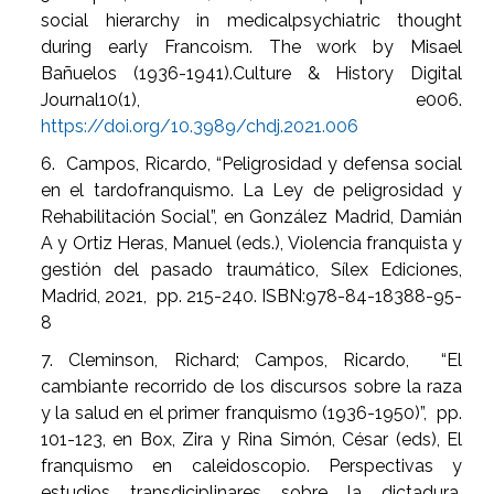
social hierarchy in medicalpsychiatric thought
during early Francoism. The work by Misael
Bañuelos (1936-1941).Culture & History Digital
Journal10(1), e006.
https://doi.org/10.3989/chdj.2021.006
6. Campos, Ricardo, “Peligrosidad y defensa social
en el tardofranquismo. La Ley de peligrosidad y
Rehabilitación Social”, en González Madrid, Damián
A y Ortiz Heras, Manuel (eds.), Violencia franquista y
gestión del pasado traumático, Sílex Ediciones,
Madrid, 2021, pp. 215-240. ISBN:978-84-18388-95-
8
7. Cleminson, Richard; Campos, Ricardo, “El
cambiante recorrido de los discursos sobre la raza
y la salud en el primer franquismo (1936-1950)”, pp.
101-123, en Box, Zira y Rina Simón, César (eds), El
franquismo en caleidoscopio. Perspectivas y
estudios transdiciplinares sobre la dictadura,