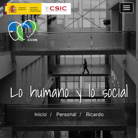
Skip
Togg
to
main
content
Lo humano y lo social
Inicio
Personal
Ricardo