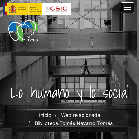
Skip
Togg
to
main
content
Lo humano y lo social
Inicio
Web relacionada
Biblioteca Tomás Navarro Tomás