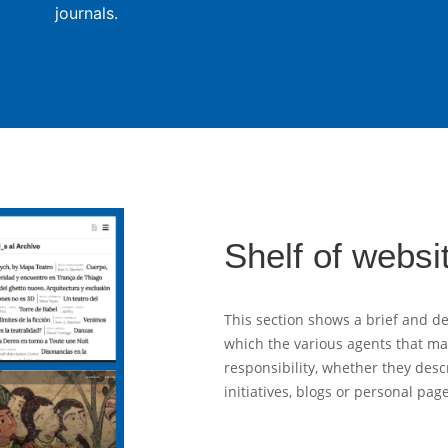
journals.
Shelf of websi
This section shows a brief and de
which the various agents that m
responsibility, whether they desc
initiatives, blogs or personal pag