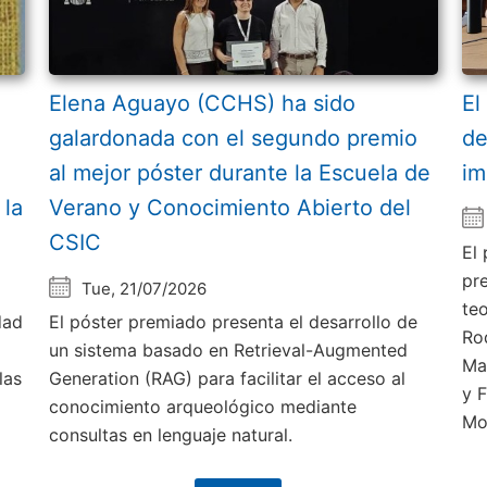
Elena Aguayo (CCHS) ha sido
El
galardonada con el segundo premio
de
al mejor póster durante la Escuela de
im
 la
Verano y Conocimiento Abierto del
CSIC
El
pr
Tue, 21/07/2026
te
dad
El póster premiado presenta el desarrollo de
Ro
un sistema basado en Retrieval-Augmented
Ma
las
Generation (RAG) para facilitar el acceso al
y 
conocimiento arqueológico mediante
Mo
consultas en lenguaje natural.