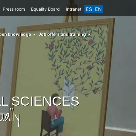
ES
EN
Press room
Equality Board
Intranet
enu
pen knowledge
Job offers and training
ght
hs
nocimiento
ierto
L SCIENCES
ally