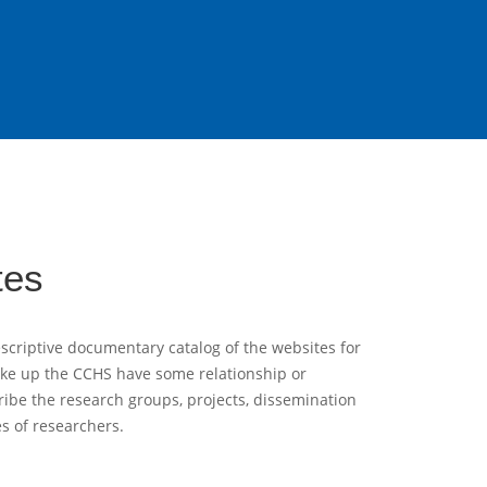
tes
scriptive documentary catalog of the websites for
ake up the CCHS have some relationship or
ribe the research groups, projects, dissemination
es of researchers.