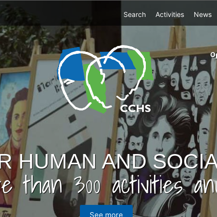
Top
Search
Activities
News
Menu
m
O
ri
cc
co
ab
R HUMAN AND SOCIA
e than 300 activities anu
See more