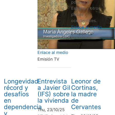
política en
España y otros
países
occidentales.
Enlace al medio
Emisión TV
Enlace al medio
Emisión TV
Longevidad
Entrevista
Leonor de
récord y
a Javier Gil
Cortinas,
desafíos
(IFS) sobre
la madre
en
la vivienda
de
dependencia
Cervantes
Thu, 23/10/25
y