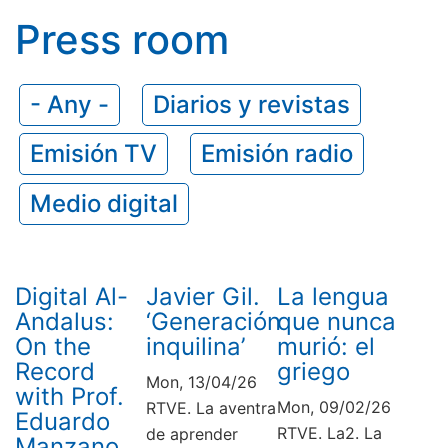
Press room
- Any -
Diarios y revistas
Emisión TV
Emisión radio
Medio digital
Digital Al-
Javier Gil.
La lengua
Andalus:
‘Generación
que nunca
On the
inquilina’
murió: el
Record
griego
Mon, 13/04/26
with Prof.
Mon, 09/02/26
RTVE. La aventra
Eduardo
RTVE. La2. La
de aprender
Manzano