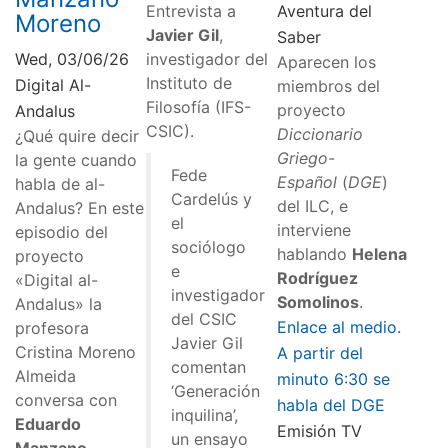
Entrevista a
Aventura del
Moreno
Javier Gil
,
Saber
Wed, 03/06/26
investigador del
Aparecen los
Instituto de
Digital Al-
miembros del
Filosofía (IFS-
proyecto
Andalus
CSIC).
Diccionario
¿Qué quire decir
Griego-
la gente cuando
Fede
Español
(
DGE
)
habla de al-
Cardelús y
del ILC, e
Andalus? En este
el
interviene
episodio del
sociólogo
hablando
Helena
proyecto
e
Rodríguez
«Digital al-
investigador
Somolinos
.
Andalus» la
del CSIC
Enlace al medio.
profesora
Javier Gil
Cristina Moreno
A partir del
comentan
Almeida
minuto 6:30 se
‘Generación
conversa con
habla del DGE
inquilina’,
Eduardo
Emisión TV
un ensayo
Manzano