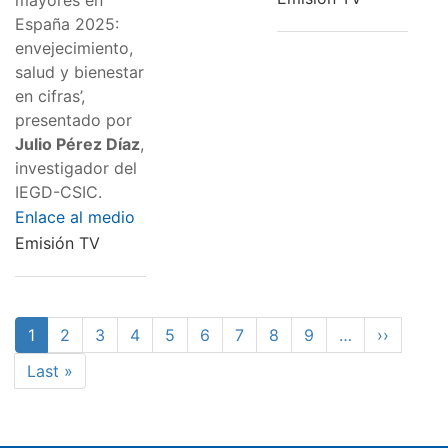
España 2025:
envejecimiento,
salud y bienestar
en cifras’,
presentado por
Julio Pérez Díaz
,
investigador del
IEGD-CSIC.
Enlace al medio
Emisión TV
Pagination
Current
1
Page
2
Page
3
Page
4
Page
5
Page
6
Page
7
Page
8
Page
9
…
Next
››
page
page
Last
Last »
page