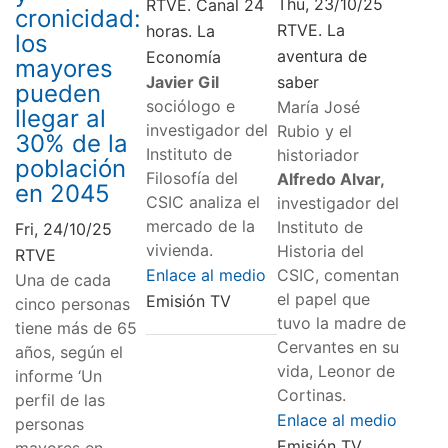
Thu, 23/10/25
RTVE. Canal 24
cronicidad:
RTVE. La
horas. La
los
aventura de
Economía
mayores
Javier Gil
saber
pueden
sociólogo e
María José
llegar al
investigador del
Rubio y el
30% de la
Instituto de
historiador
población
Filosofía del
Alfredo Alvar,
en 2045
CSIC analiza el
investigador del
mercado de la
Instituto de
Fri, 24/10/25
vivienda.
Historia del
RTVE
Enlace al medio
CSIC, comentan
Una de cada
el papel que
Emisión TV
cinco personas
tuvo la madre de
tiene más de 65
Cervantes en su
años, según el
vida, Leonor de
informe ‘Un
Cortinas.
perfil de las
Enlace al medio
personas
Emisión TV
mayores en