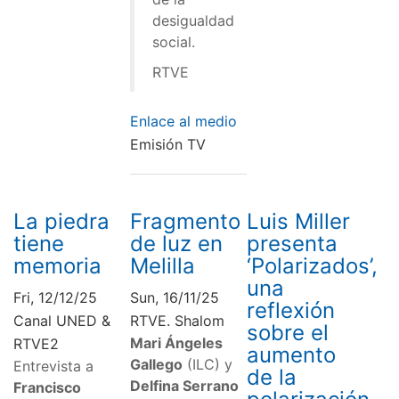
desigualdad
social.
RTVE
Enlace al medio
Emisión TV
La piedra
Fragmento
Luis Miller
tiene
de luz en
presenta
memoria
Melilla
‘Polarizados’,
una
Fri, 12/12/25
Sun, 16/11/25
reflexión
Canal UNED &
RTVE. Shalom
sobre el
Mari Ángeles
RTVE2
aumento
Gallego
(ILC) y
Entrevista a
de la
Delfina Serrano
Francisco