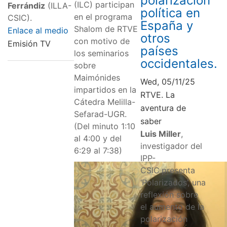
polarización
(ILC) participan
Ferrándiz
(ILLA-
política en
en el programa
CSIC).
España y
Shalom de RTVE
Enlace al medio
otros
con motivo de
Emisión TV
países
los seminarios
occidentales.
sobre
Maimónides
Wed, 05/11/25
impartidos en la
RTVE. La
Cátedra Melilla-
aventura de
Sefarad-UGR.
saber
(Del minuto 1:10
Luis Miller
,
al 4:00 y del
investigador del
6:29 al 7:38)
IPP-
CSIC
presenta
‘Polarizados’, una
reflexión sobre
el aumento de la
polarización