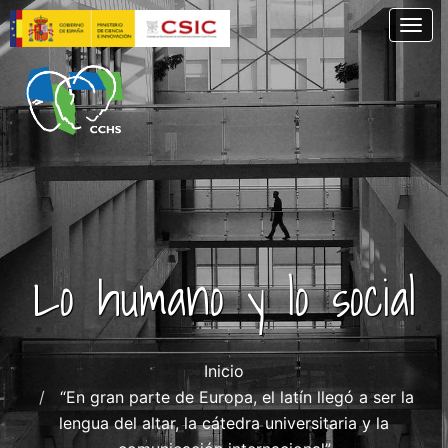
Pasar
Togg
al
contenido
principal
Lo humano y lo social
Inicio
“En gran parte de Europa, el latín llegó a ser la
lengua del altar, la cátedra universitaria y la