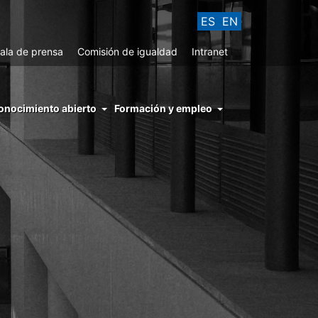
ES
EN
ala de prensa
Comisión de igualdad
Intranet
enu
onocimiento abierto
Formación y empleo
ght
hs
nocimiento
ierto