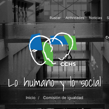
Top
Buscar
Actividades
Noticias
S
Menu
m
C
ri
cc
co
ab
Lo humano y lo social
Inicio
Comisión de igualdad