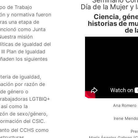
Día de la Mujer y 
po de Trabajo
ión y normativa fueron
Ciencia, géne
ras una etapa de
historias de m
de 
funcionó como Junta
Nuestra misión
íticas de igualdad del
III Plan de Igualdad
añaden los siguientes
eria de igualdad,
nación por razón de
 de género o
 trabajadoras LGTBIQ+
Ana Romero d
, así como la
azón de sexo/género,
Irene Mendoz
Formación del CSIC.
(tanto del CCHS como
Pre
estructuras
María Ángeles Gallego (C