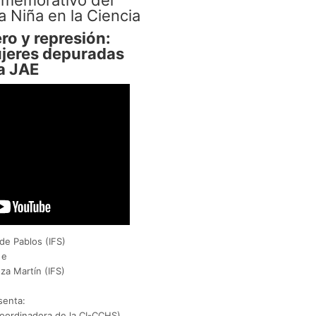
la Niña en la Ciencia
ro y represión:
ujeres depuradas
la JAE
e Pablos (IFS)
e
a Martín (IFS)
senta:
oordinadora de la CI-CCHS)