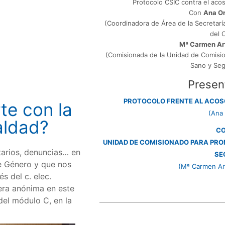
Protocolo CSIC contra el aco
Con
Ana Or
(Coordinadora de Área de la Secretar
del 
Mª Carmen Ar
(Comisionada de la Unidad de Comisi
Sano y Se
Presen
PROTOCOLO FRENTE AL ACOSO
te con la
(Ana 
aldad?
C
UNIDAD DE COMISIONADO PARA PR
arios, denuncias… en
SE
de Género y que nos
(Mª Carmen Ar
s del c. elec.
ra anónima en este
del módulo C, en la