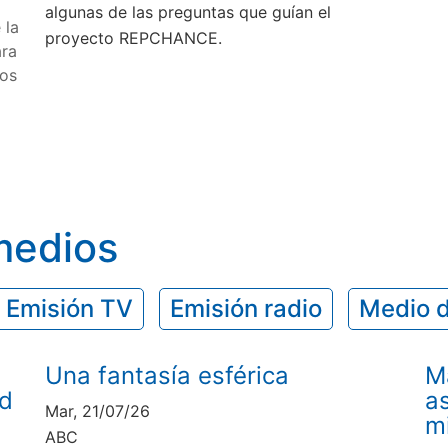
algunas de las preguntas que guían el
 la
proyecto REPCHANCE.
ara
nos
medios
Emisión TV
Emisión radio
Medio d
Una fantasía esférica
M
ad
as
Mar, 21/07/26
m
ABC