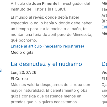
Ma
Artículo de
Juan Pimentel
, investigador del
Instituto de Historia (IH-CSIC).
Th
Ar
El mundo al revés: donde debía haber
(I
espectáculo no lo había y donde debe haber
En
un tiempo para ir a la cocina o al baño, te
Me
montan una feria de abril pero de Minnesota;
qué bochorno.
Enlace al artículo (necesario registrarse)
Medio digital
La desnudez y el nudismo
De
a
Lun, 20/07/26
Vi
El Correo
El
Más nos valdría despojarnos de la ropa con
Oj
mayor naturalidad. El calentamiento global
En
quizá consiga que gastemos menos en
not
prendas que ni siquiera necesitamos.
qu