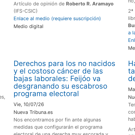
no,
Artículo de opinión de
Roberto R. Aramayo
(IFS-CSIC)
2ª 
li
Enlace al medio (requiere suscripción)
Bu
Medio digital
a l
En
Me
Derechos para los no nacidos
H
y el costoso cáncer de las
t
bajas laborales: Feijóo va
d
desgranando su escabroso
Ma
programa electoral
es,
Nu
Vie, 10/07/26
Te
co
Nueva Tribuna.es
ha
Nos encontramos por fin ante algunas
medidas que configurarán el programa
Ar
electoral de una derecha muy escorada y