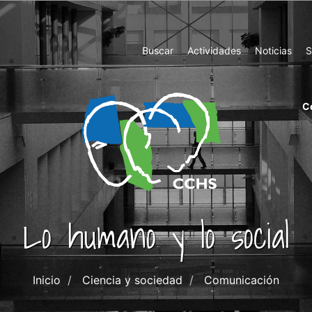
Top
Buscar
Actividades
Noticias
S
Menu
m
C
ri
cc
co
ab
Lo humano y lo social
Inicio
Ciencia y sociedad
Comunicación