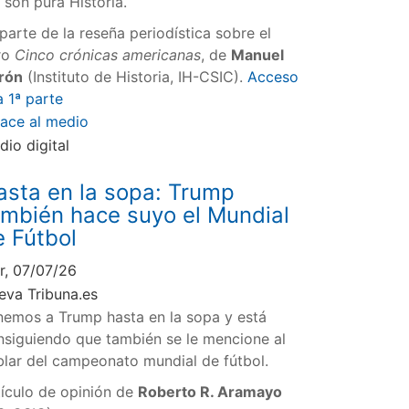
 son pura Historia.
parte de la reseña periodística sobre el
bro
Cinco crónicas americanas
, de
Manuel
rón
(Instituto de Historia, IH-CSIC).
Acceso
a 1ª parte
lace al medio
dio digital
asta en la sopa: Trump
ambién hace suyo el Mundial
e Fútbol
r, 07/07/26
eva Tribuna.es
nemos a Trump hasta en la sopa y está
nsiguiendo que también se le mencione al
blar del campeonato mundial de fútbol.
tículo de opinión de
Roberto R. Aramayo