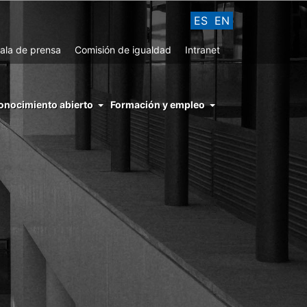
ES
EN
ala de prensa
Comisión de igualdad
Intranet
enu
onocimiento abierto
Formación y empleo
ght
hs
nocimiento
ierto