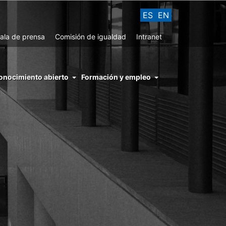
ES
EN
ala de prensa
Comisión de igualdad
Intranet
enu
onocimiento abierto
Formación y empleo
ght
hs
nocimiento
ierto