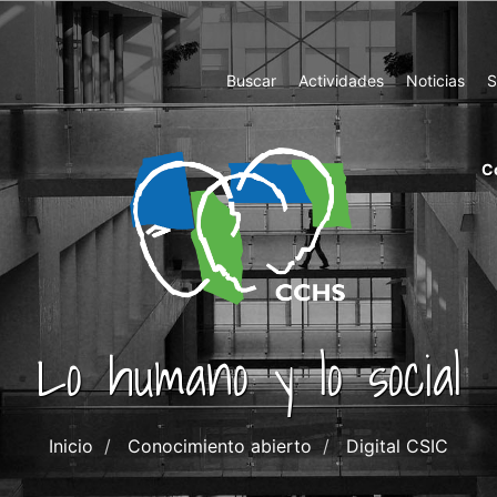
Top
Buscar
Actividades
Noticias
S
Menu
m
C
ri
cc
co
ab
Lo humano y lo social
Inicio
Conocimiento abierto
Digital CSIC