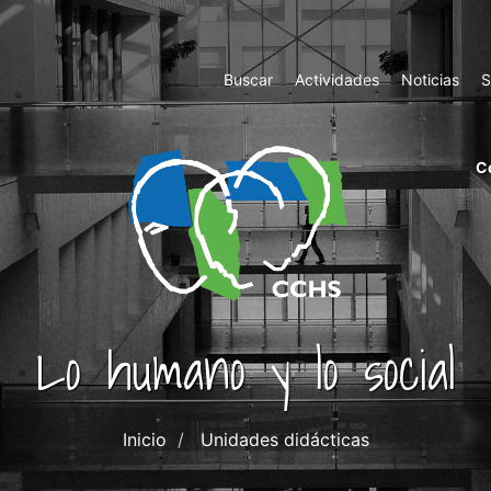
Top
Buscar
Actividades
Noticias
S
Menu
m
C
ri
cc
co
ab
Lo humano y lo social
Inicio
Unidades didácticas