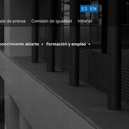
ES
EN
ala de prensa
Comisión de igualdad
Intranet
enu
onocimiento abierto
Formación y empleo
ght
hs
nocimiento
ierto