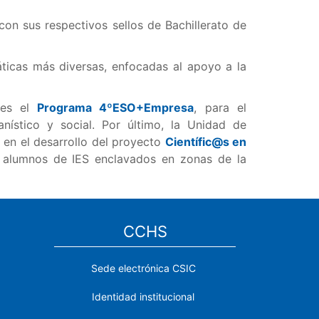
on sus respectivos sellos de Bachillerato de
ticas más diversas, enfocadas al apoyo a la
 es el
Programa 4ºESO+Empresa
, para el
nístico y social. Por último, la Unidad de
, en el desarrollo del proyecto
Científic@s en
nes alumnos de IES enclavados en zonas de la
CCHS
Sede electrónica CSIC
Identidad institucional