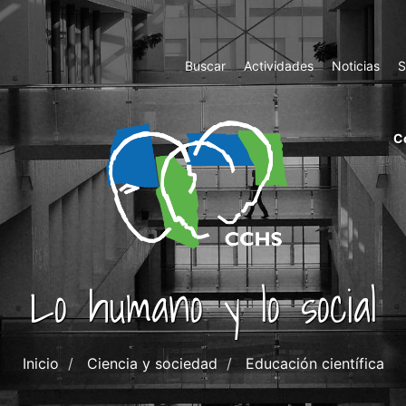
Top
Buscar
Actividades
Noticias
S
Menu
m
C
ri
cc
co
ab
Lo humano y lo social
Inicio
Ciencia y sociedad
Educación científica