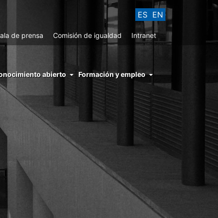
ES
EN
ala de prensa
Comisión de igualdad
Intranet
enu
onocimiento abierto
Formación y empleo
ght
hs
nocimiento
ierto