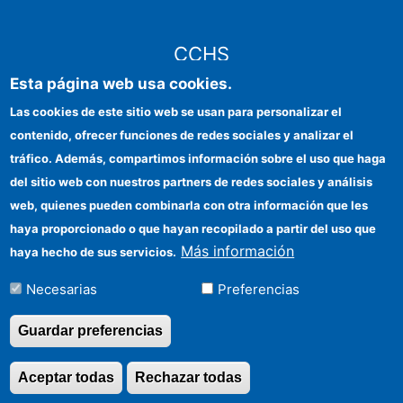
CCHS
Esta página web usa cookies.
Sede electrónica CSIC
Las cookies de este sitio web se usan para personalizar el
contenido, ofrecer funciones de redes sociales y analizar el
Identidad institucional
tráfico. Además, compartimos información sobre el uso que haga
Información para proveedores
del sitio web con nuestros partners de redes sociales y análisis
web, quienes pueden combinarla con otra información que les
Ayudas FEDER
haya proporcionado o que hayan recopilado a partir del uso que
Organismos financiadores
Más información
haya hecho de sus servicios.
Contacto
Necesarias
Preferencias
Cómo llegar
Guardar preferencias
Aceptar todas
Rechazar todas
Revocar consentimi
©Copyright 2026 Todos los derechos reservados