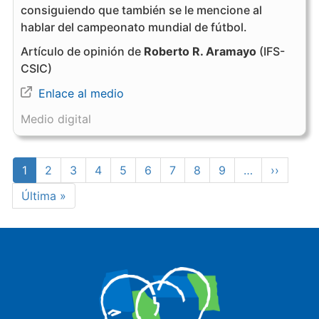
consiguiendo que también se le mencione al
hablar del campeonato mundial de fútbol.
Artículo de opinión de
Roberto R. Aramayo
(IFS-
CSIC)
Enlace al medio
Medio digital
Paginación
Página
1
Page
2
Page
3
Page
4
Page
5
Page
6
Page
7
Page
8
Page
9
…
Siguient
››
actual
página
Última
Última »
página