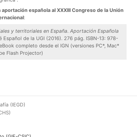
 aportación española al XXXIII Congreso de la Unión
ernacional
:
iales y territoriales en España
.
Aportación Española
é Español de la UGI (2016). 276 pág. ISBN-13: 978-
 eBook completo desde el IGN (versiones PC*, Mac*
be Flash Projector)
afía (IEGD)
CCHS)
to (GIE-CSIC)