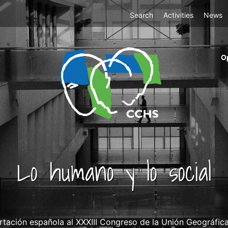
Top
Search
Activities
News
Menu
m
O
ri
cc
co
ab
Lo humano y lo social
tación española al XXXIII Congreso de la Unión Geográfica