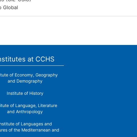
o Global
nstitutes at CCHS
titute of Economy, Geography
and Demography
Institute of History
titute of Language, Literature
and Anthropology
nstitute of Languages ​​and
ures of the Mediterranean and
the Near East