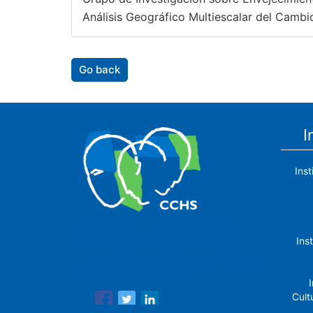
Análisis Geográfico Multiescalar del Cambi
Go back
I
Ins
The Center for Human and Social
Ins
Sciences (CCHS) of the Spanish
National Research Council is made up
of six research institutes.
I
Cult