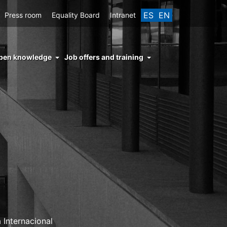
ES
EN
Press room
Equality Board
Intranet
enu
pen knowledge
Job offers and training
ght
hs
nocimiento
ierto
 Internacional