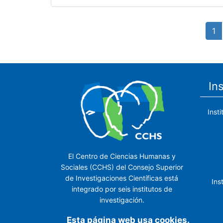
Paginación
Pá
1
ac
In
Inst
El Centro de Ciencias Humanas y
Sociales (CCHS) del Consejo Superior
de Investigaciones Científicas está
Ins
integrado por seis institutos de
investigación.
Ins
Esta página web usa cookies.