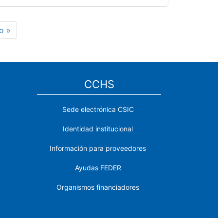
a
o »
na
CCHS
Sede electrónica CSIC
Identidad institucional
Información para proveedores
Ayudas FEDER
Organismos financiadores
Contacto