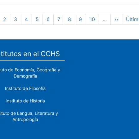
gina
Page
2
Page
3
Page
4
Page
5
Page
6
Page
7
Page
8
Page
9
Page
10
…
Siguiente
››
Últim
Últim
tual
página
pági
stitutos en el CCHS
ituto de Economía, Geografía y
Demografía
Instituto de Filosofía
Instituto de Historia
tituto de Lengua, Literatura y
Antropología
tituto de Lenguas y Culturas
del Mediterráneo y Oriente