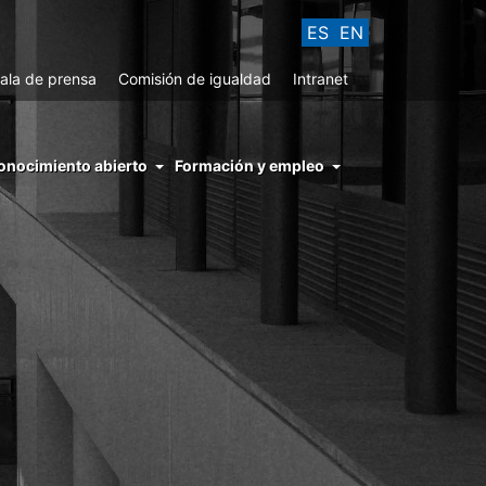
ES
EN
ala de prensa
Comisión de igualdad
Intranet
enu
onocimiento abierto
Formación y empleo
ght
hs
nocimiento
ierto