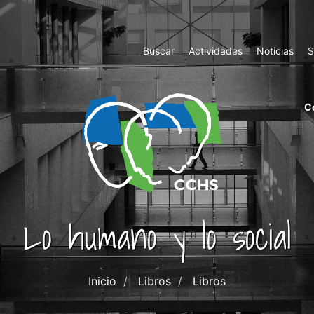
Top
Buscar
Actividades
Noticias
S
Menu
m
C
ri
cc
co
ab
Lo humano y lo social
Inicio
Libros
Libros