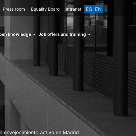
ES
EN
Press room
Equality Board
Intranet
enu
pen knowledge
Job offers and training
ght
hs
nocimiento
ierto
 envejecimiento activo en Madrid