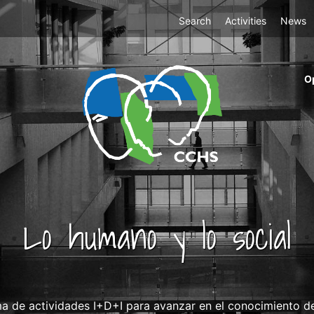
Top
Search
Activities
News
Menu
m
O
ri
cc
co
ab
Lo humano y lo social
e actividades I+D+I para avanzar en el conocimiento del