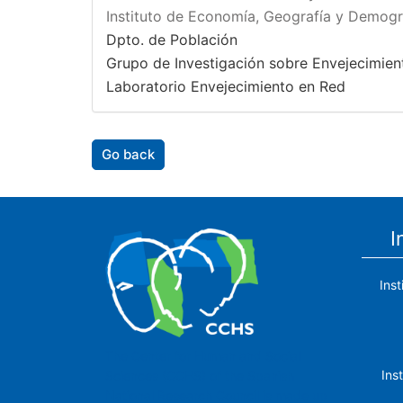
Instituto de Economía, Geografía y Demogr
Dpto. de Población
Grupo de Investigación sobre Envejecimien
Laboratorio Envejecimiento en Red
Go back
I
Ins
The Center for Human and Social
Ins
Sciences (CCHS) of the Spanish
National Research Council is made up