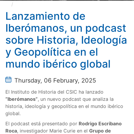
Lanzamiento de Iberómanos, un podcast sobre
Historia, Ideología y Geopolítica en el mundo ibérico
Lanzamiento de
global
Iberómanos, un podcast
sobre Historia, Ideología
y Geopolítica en el
mundo ibérico global
Thursday, 06 February, 2025
El Instituto de Historia del CSIC ha lanzado
“Iberómanos”
, un nuevo podcast que analiza la
historia, ideología y geopolítica en el mundo ibérico
global.
El podcast está presentado por
Rodrigo Escribano
Roca
, investigador Marie Curie en el
Grupo de