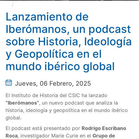
Lanzamiento de Iberómanos, un podcast sobre
Historia, Ideología y Geopolítica en el mundo ibérico
Lanzamiento de
global
Iberómanos, un podcast
sobre Historia, Ideología
y Geopolítica en el
mundo ibérico global
Jueves, 06 Febrero, 2025
El Instituto de Historia del CSIC ha lanzado
“Iberómanos”
, un nuevo podcast que analiza la
historia, ideología y geopolítica en el mundo ibérico
global.
El podcast está presentado por
Rodrigo Escribano
Roca
, investigador Marie Curie en el
Grupo de