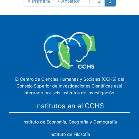
Primera
« Primera
Página
‹ Anterior
Page
1
Page
2
Página
3
página
anterior
actual
El Centro de Ciencias Humanas y Sociales (CCHS) del
Consejo Superior de Investigaciones Científicas está
integrado por seis institutos de investigación.
Institutos en el CCHS
Instituto de Economía, Geografía y Demografía
Instituto de Filosofía