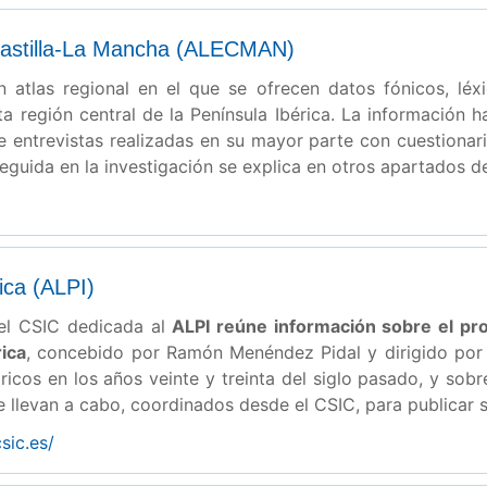
e Castilla-La Mancha (ALECMAN)
n atlas regional en el que se ofrecen datos fónicos, léx
a región central de la Península Ibérica. La información ha
e entrevistas realizadas en su mayor parte con cuestiona
guida en la investigación se explica en otros apartados d
rica (ALPI)
el CSIC dedicada al
ALPI reúne información sobre el proy
rica
, concebido por Ramón Menéndez Pidal y dirigido po
ricos en los años veinte y treinta del siglo pasado, y sob
 llevan a cabo, coordinados desde el CSIC, para publicar s
csic.es/