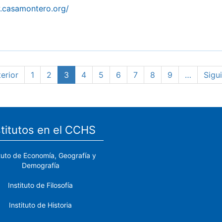
.casamontero.org/
na
terior
Page
1
Page
2
Página
3
Page
4
Page
5
Page
6
Page
7
Page
8
Page
9
…
Sigu
Sigui
rior
actual
pági
stitutos en el CCHS
ituto de Economía, Geografía y
Demografía
Instituto de Filosofía
Instituto de Historia