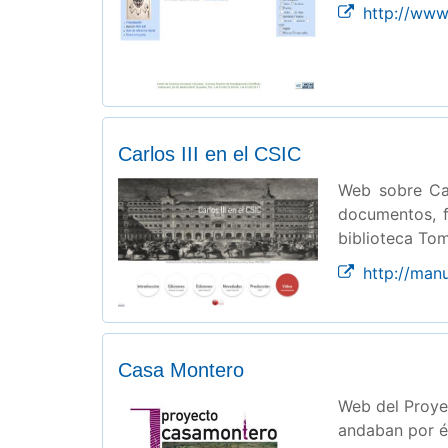
http://www
Carlos III en el CSIC
Web sobre Car
documentos, f
biblioteca To
http://manu
Casa Montero
Web del Proy
andaban por é