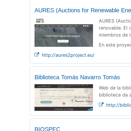
AURES (Auctions for Renewable Ene
AURES (Auctio
renovable. El 
miembros de la
En este proyec
http://aures2project.eu/
Biblioteca Tomás Navarro Tomás
Web de la bibl
biblioteca da 
http://bibl
BIOSPEC