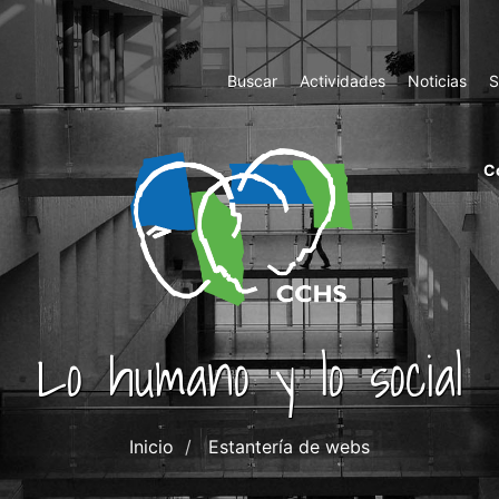
Top
Buscar
Actividades
Noticias
S
Menu
m
C
ri
cc
co
ab
Lo humano y lo social
Inicio
Estantería de webs