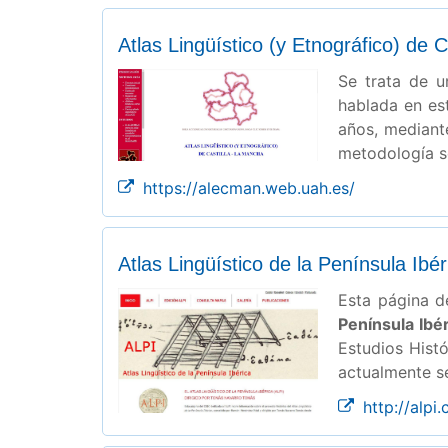
Atlas Lingüístico (y Etnográfico) d
Se trata de u
hablada en est
años, mediant
metodología se
https://alecman.web.uah.es/
Atlas Lingüístico de la Península Ibé
Esta página d
Península Ibé
Estudios Histó
actualmente se
http://alpi.