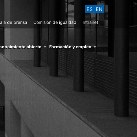
ES
EN
ala de prensa
Comisión de igualdad
Intranet
enu
onocimiento abierto
Formación y empleo
ght
hs
nocimiento
ierto