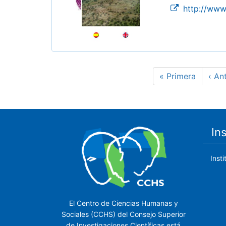
http://www
Paginación
Primera
« Primera
Pági
‹ An
página
ante
In
Inst
El Centro de Ciencias Humanas y
Sociales (CCHS) del Consejo Superior
de Investigaciones Científicas está