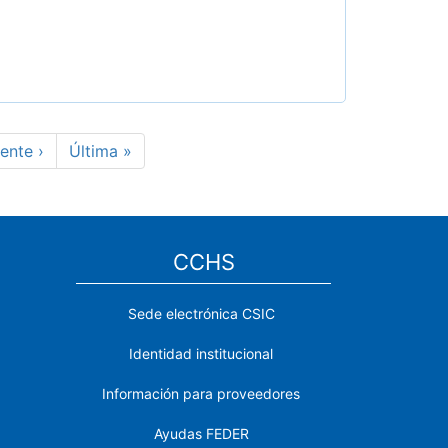
iente
ente ›
Última
Última »
na
página
CCHS
Sede electrónica CSIC
Identidad institucional
Información para proveedores
Ayudas FEDER