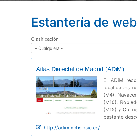
Estantería de we
Clasificación
Atlas Dialectal de Madrid (ADiM)
El ADiM recog
localidades r
(M4), Navacer
(M10), Robled
(M15) y Colmen
bastante desc
http://adim.cchs.csic.es/