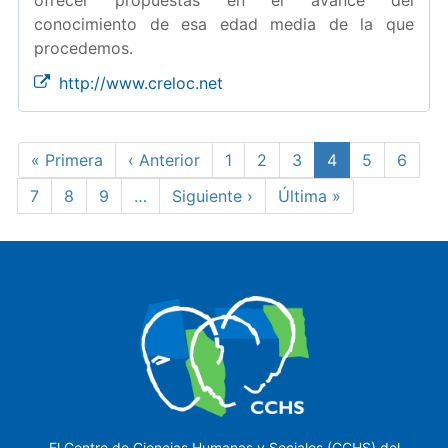
ofrecer propuestas en el avance del
conocimiento de esa edad media de la que
procedemos.
http://www.creloc.net
Paginación
Primera
« Primera
Página
‹ Anterior
Page
1
Page
2
Page
3
Página
4
Page
5
Page
6
página
anterior
actual
Page
7
Page
8
Page
9
…
Siguiente
Siguiente ›
Última
Última »
página
página
El Centro de Ciencias Humanas y Sociales (CCHS) del