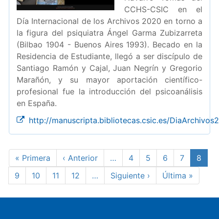
CCHS-CSIC en el
Día Internacional de los Archivos 2020 en torno a
la figura del psiquiatra Ángel Garma Zubizarreta
(Bilbao 1904 - Buenos Aires 1993). Becado en la
Residencia de Estudiante, llegó a ser discípulo de
Santiago Ramón y Cajal, Juan Negrín y Gregorio
Marañón, y su mayor aportación científico-
profesional fue la introducción del psicoanálisis
en España.
http://manuscripta.bibliotecas.csic.es/DiaArchivos
Paginación
Primera
« Primera
Página
‹ Anterior
…
Page
4
Page
5
Page
6
Page
7
Págin
8
página
anterior
actual
Page
9
Page
10
Page
11
Page
12
…
Siguiente
Siguiente ›
Última
Última »
página
página