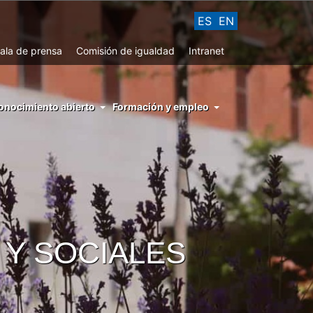
ES
EN
ala de prensa
Comisión de igualdad
Intranet
enu
onocimiento abierto
Formación y empleo
ght
hs
nocimiento
ierto
 Y SOCIALES