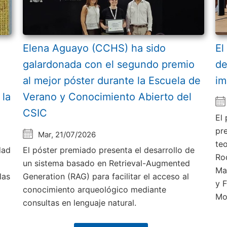
Elena Aguayo (CCHS) ha sido
El
galardonada con el segundo premio
de
al mejor póster durante la Escuela de
im
 la
Verano y Conocimiento Abierto del
CSIC
El
pr
Mar, 21/07/2026
te
dad
El póster premiado presenta el desarrollo de
Ro
un sistema basado en Retrieval-Augmented
Ma
las
Generation (RAG) para facilitar el acceso al
y 
conocimiento arqueológico mediante
Mo
consultas en lenguaje natural.