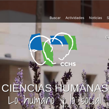
Top
Buscar
Actividades
Noticias
S
Menu
m
C
ri
cc
co
ab
CIENCIAS HUMANAS
Lo humano y lo social