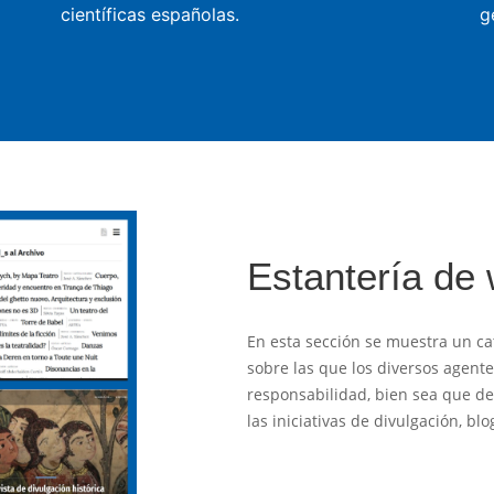
científicas españolas.
g
Estantería de
En esta sección se muestra un ca
sobre las que los diversos agent
responsabilidad, bien sea que des
las iniciativas de divulgación, b