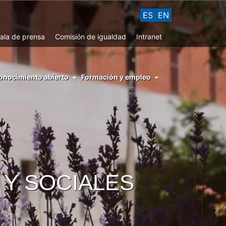
ES
EN
ala de prensa
Comisión de igualdad
Intranet
enu
onocimiento abierto
Formación y empleo
ght
hs
nocimiento
ierto
 Y SOCIALES