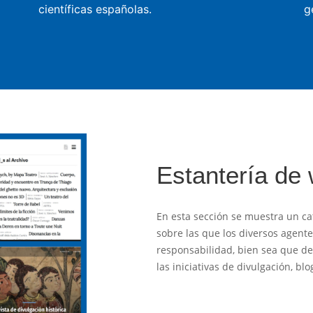
científicas españolas.
g
Estantería de
En esta sección se muestra un ca
sobre las que los diversos agent
responsabilidad, bien sea que des
las iniciativas de divulgación, b