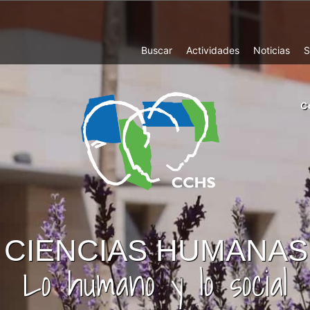
Top
Buscar
Actividades
Noticias
S
Menu
m
C
ri
cc
co
ab
CIENCIAS HUMANAS
Lo humano y lo social