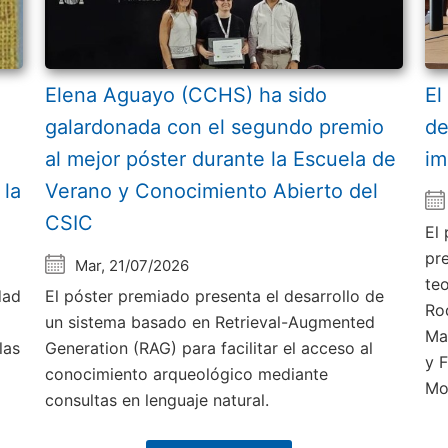
Elena Aguayo (CCHS) ha sido
El
galardonada con el segundo premio
de
al mejor póster durante la Escuela de
im
 la
Verano y Conocimiento Abierto del
CSIC
El
pr
Mar, 21/07/2026
te
dad
El póster premiado presenta el desarrollo de
Ro
un sistema basado en Retrieval-Augmented
Ma
las
Generation (RAG) para facilitar el acceso al
y 
conocimiento arqueológico mediante
Mo
consultas en lenguaje natural.